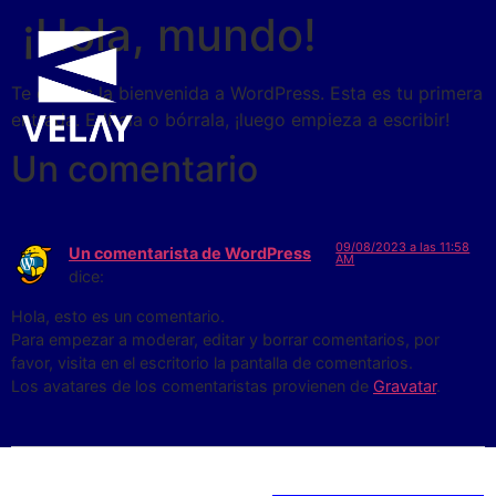
¡Hola, mundo!
Te damos la bienvenida a WordPress. Esta es tu primera
entrada. Edítala o bórrala, ¡luego empieza a escribir!
Un comentario
09/08/2023 a las 11:58
Un comentarista de WordPress
AM
dice:
Hola, esto es un comentario.
Para empezar a moderar, editar y borrar comentarios, por
favor, visita en el escritorio la pantalla de comentarios.
Los avatares de los comentaristas provienen de
Gravatar
.