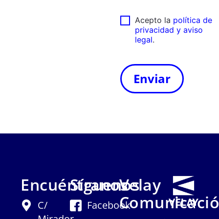
Acepto la
política de
privacidad y aviso
legal
.
Encuéntranos
Síguenos
Velay
Comunicaci
C/
Facebook
Mirador