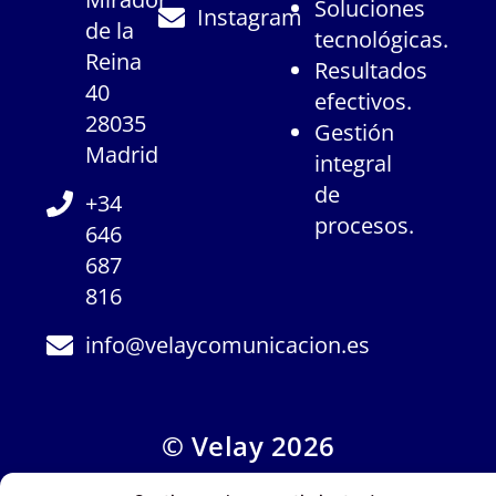
Soluciones
Instagram
de la
tecnológicas.
Reina
Resultados
40
efectivos.
28035
Gestión
Madrid
integral
de
+34
procesos.
646
687
816
info@velaycomunicacion.es
© Velay 2026